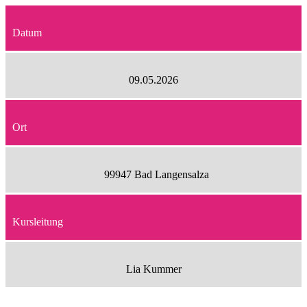
Datum
09.05.2026
Ort
99947 Bad Langensalza
Kursleitung
Lia Kummer