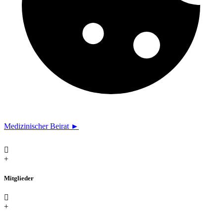
Medizinischer Beirat ►
+
Mitglieder
+