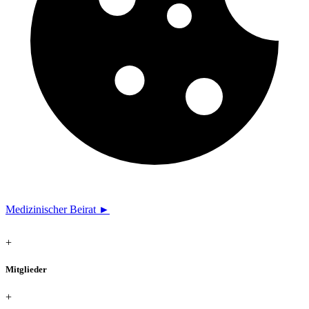
Medizinischer Beirat ►
+
Mitglieder
+