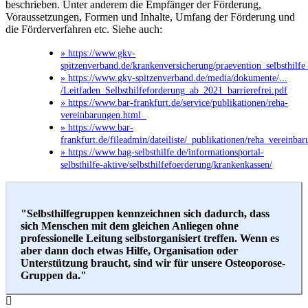
beschrieben. Unter anderem die Empfänger der Förderung,
Voraussetzungen, Formen und Inhalte, Umfang der Förderung und
die Förderverfahren etc. Siehe auch:
» https://www.gkv-
spitzenverband.de/krankenversicherung/praevention_selbsthilfe_b
» https://www.gkv-spitzenverband.de/media/dokumente/...
/Leitfaden_Selbsthilfeforderung_ab_2021_barrierefrei.pdf
» https://www.bar-frankfurt.de/service/publikationen/reha-
vereinbarungen.html
» https://www.bar-
frankfurt.de/fileadmin/dateiliste/_publikationen/reha_vereinba
» https://www.bag-selbsthilfe.de/informationsportal-
selbsthilfe-aktive/selbsthilfefoerderung/krankenkassen/
"Selbsthilfegruppen kennzeichnen sich dadurch, dass
sich Menschen mit dem gleichen Anliegen ohne
professionelle Leitung selbstorganisiert treffen. Wenn es
aber dann doch etwas Hilfe, Organisation oder
Unterstützung braucht, sind wir für unsere Osteoporose-
Gruppen da."