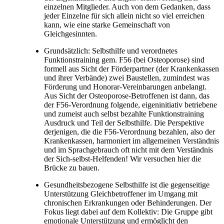
einzelnen Mitglieder. Auch von dem Gedanken, dass
jeder Einzelne für sich allein nicht so viel erreichen
kann, wie eine starke Gemeinschaft von
Gleichgesinnten.
Grundsätzlich: Selbsthilfe und verordnetes
Funktionstraining gem. F56 (bei Osteoporose) sind
formell aus Sicht der Förderpartner (der Krankenkassen
und ihrer Verbände) zwei Baustellen, zumindest was
Förderung und Honorar-Vereinbarungen anbelangt.
Aus Sicht der Osteoporose-Betroffenen ist dann, das
der F56-Verordnung folgende, eigeninitiativ betriebene
und zumeist auch selbst bezahlte Funktionstraining
Ausdruck und Teil der Selbsthilfe. Die Perspektive
derjenigen, die die F56-Verordnung bezahlen, also der
Krankenkassen, harmoniert im allgemeinen Verständnis
und im Sprachgebrauch oft nicht mit dem Verständnis
der Sich-selbst-Helfenden! Wir versuchen hier die
Brücke zu bauen.
Gesundheitsbezogene Selbsthilfe ist die gegenseitige
Unterstützung Gleichbetroffener im Umgang mit
chronischen Erkrankungen oder Behinderungen. Der
Fokus liegt dabei auf dem Kollektiv: Die Gruppe gibt
emotionale Unterstützung und ermöglicht den