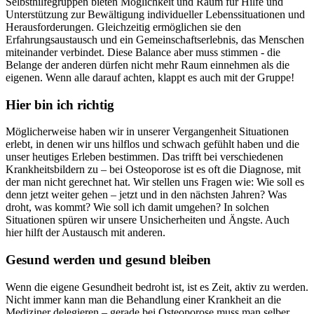
Selbsthilfegruppen bieten Möglichkeit und Raum für Hilfe und
Unterstützung zur Bewältigung individueller Lebenssituationen und
Herausforderungen. Gleichzeitig ermöglichen sie den
Erfahrungsaustausch und ein Gemeinschaftserlebnis, das Menschen
miteinander verbindet. Diese Balance aber muss stimmen - die
Belange der anderen dürfen nicht mehr Raum einnehmen als die
eigenen. Wenn alle darauf achten, klappt es auch mit der Gruppe!
Hier bin ich richtig
Möglicherweise haben wir in unserer Vergangenheit Situationen
erlebt, in denen wir uns hilflos und schwach gefühlt haben und die
unser heutiges Erleben bestimmen. Das trifft bei verschiedenen
Krankheitsbildern zu – bei Osteoporose ist es oft die Diagnose, mit
der man nicht gerechnet hat. Wir stellen uns Fragen wie: Wie soll es
denn jetzt weiter gehen – jetzt und in den nächsten Jahren? Was
droht, was kommt? Wie soll ich damit umgehen? In solchen
Situationen spüren wir unsere Unsicherheiten und Ängste. Auch
hier hilft der Austausch mit anderen.
Gesund werden und gesund bleiben
Wenn die eigene Gesundheit bedroht ist, ist es Zeit, aktiv zu werden.
Nicht immer kann man die Behandlung einer Krankheit an die
Mediziner delegieren – gerade bei Osteoporose muss man selber