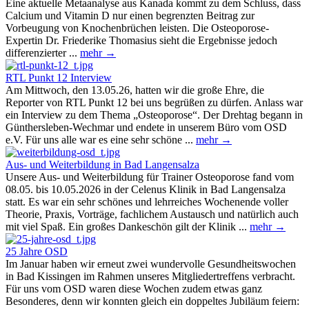
Eine aktuelle Metaanalyse aus Kanada kommt zu dem Schluss, dass
Calcium und Vitamin D nur einen begrenzten Beitrag zur
Vorbeugung von Knochenbrüchen leisten. Die Osteoporose-
Expertin Dr. Friederike Thomasius sieht die Ergebnisse jedoch
differenzierter ...
mehr →
RTL Punkt 12 Interview
Am Mittwoch, den 13.05.26, hatten wir die große Ehre, die
Reporter von RTL Punkt 12 bei uns begrüßen zu dürfen. Anlass war
ein Interview zu dem Thema „Osteoporose“. Der Drehtag begann in
Günthersleben-Wechmar und endete in unserem Büro vom OSD
e.V. Für uns alle war es eine sehr schöne ...
mehr →
Aus- und Weiterbildung in Bad Langensalza
Unsere Aus- und Weiterbildung für Trainer Osteoporose fand vom
08.05. bis 10.05.2026 in der Celenus Klinik in Bad Langensalza
statt. Es war ein sehr schönes und lehrreiches Wochenende voller
Theorie, Praxis, Vorträge, fachlichem Austausch und natürlich auch
mit viel Spaß. Ein großes Dankeschön gilt der Klinik ...
mehr →
25 Jahre OSD
Im Januar haben wir erneut zwei wundervolle Gesundheitswochen
in Bad Kissingen im Rahmen unseres Mitgliedertreffens verbracht.
Für uns vom OSD waren diese Wochen zudem etwas ganz
Besonderes, denn wir konnten gleich ein doppeltes Jubiläum feiern: