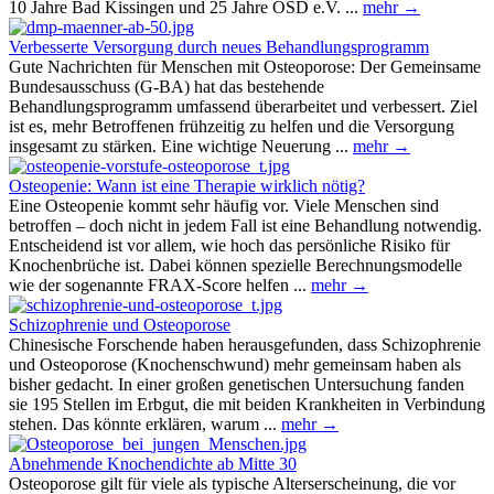
10 Jahre Bad Kissingen und 25 Jahre OSD e.V. ...
mehr →
Verbesserte Versorgung durch neues Behandlungsprogramm
Gute Nachrichten für Menschen mit Osteoporose: Der Gemeinsame
Bundesausschuss (G-BA) hat das bestehende
Behandlungsprogramm umfassend überarbeitet und verbessert. Ziel
ist es, mehr Betroffenen frühzeitig zu helfen und die Versorgung
insgesamt zu stärken. Eine wichtige Neuerung ...
mehr →
Osteopenie: Wann ist eine Therapie wirklich nötig?
Eine Osteopenie kommt sehr häufig vor. Viele Menschen sind
betroffen – doch nicht in jedem Fall ist eine Behandlung notwendig.
Entscheidend ist vor allem, wie hoch das persönliche Risiko für
Knochenbrüche ist. Dabei können spezielle Berechnungsmodelle
wie der sogenannte FRAX-Score helfen ...
mehr →
Schizophrenie und Osteoporose
Chinesische Forschende haben herausgefunden, dass Schizophrenie
und Osteoporose (Knochenschwund) mehr gemeinsam haben als
bisher gedacht. In einer großen genetischen Untersuchung fanden
sie 195 Stellen im Erbgut, die mit beiden Krankheiten in Verbindung
stehen. Das könnte erklären, warum ...
mehr →
Abnehmende Knochendichte ab Mitte 30
Osteoporose gilt für viele als typische Alterserscheinung, die vor