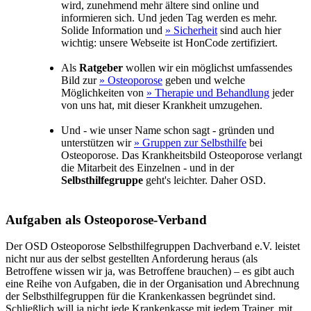
wird, zunehmend mehr ältere sind online und
informieren sich. Und jeden Tag werden es mehr.
Solide Information und
» Sicherheit
sind auch hier
wichtig: unsere Webseite ist HonCode zertifiziert.
Als
Ratgeber
wollen wir ein möglichst umfassendes
Bild zur
» Osteoporose
geben und welche
Möglichkeiten von
» Therapie und Behandlung
jeder
von uns hat, mit dieser Krankheit umzugehen.
Und - wie unser Name schon sagt - gründen und
unterstützen wir
» Gruppen zur Selbsthilfe
bei
Osteoporose. Das Krankheitsbild Osteoporose verlangt
die Mitarbeit des Einzelnen - und in der
Selbsthilfegruppe
geht's leichter. Daher OSD.
Aufgaben als Osteoporose-Verband
Der OSD Osteoporose Selbsthilfegruppen Dachverband e.V. leistet
nicht nur aus der selbst gestellten Anforderung heraus (als
Betroffene wissen wir ja, was Betroffene brauchen) – es gibt auch
eine Reihe von Aufgaben, die in der Organisation und Abrechnung
der Selbsthilfegruppen für die Krankenkassen begründet sind.
Schließlich will ja nicht jede Krankenkasse mit jedem Trainer, mit