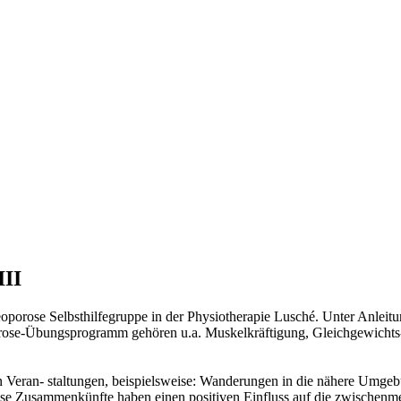
III
eoporose Selbsthilfegruppe in der Physiotherapie Lusché. Unter Anleit
se-Übungsprogramm gehören u.a. Muskelkräftigung, Gleichgewichts- un
men Veran- staltungen, beispielsweise: Wanderungen in die nähere Umge
se Zusammenkünfte haben einen positiven Einfluss auf die zwischenme