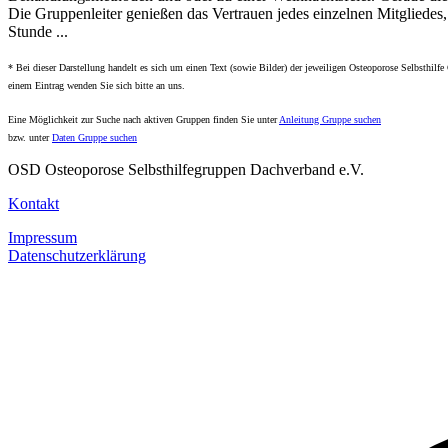
Die Gruppenleiter genießen das Vertrauen jedes einzelnen Mitgliede
Stunde ...
* Bei dieser Darstellung handelt es sich um einen Text (sowie Bilder) der jeweiligen Osteoporose Selbsthilfe
einem Eintrag wenden Sie sich bitte an uns.
Eine Möglichkeit zur Suche nach aktiven Gruppen finden Sie unter
Anleitung Gruppe suchen
bzw. unter
Daten Gruppe suchen
OSD Osteoporose Selbsthilfegruppen Dachverband e.V.
Kontakt
Impressum
Datenschutzerklärung