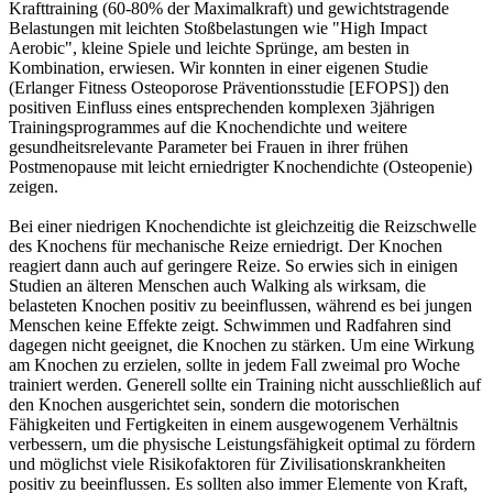
Krafttraining (60-80% der Maximalkraft) und gewichtstragende
Belastungen mit leichten Stoßbelastungen wie "High Impact
Aerobic", kleine Spiele und leichte Sprünge, am besten in
Kombination, erwiesen. Wir konnten in einer eigenen Studie
(Erlanger Fitness Osteoporose Präventionsstudie [EFOPS]) den
positiven Einfluss eines entsprechenden komplexen 3jährigen
Trainingsprogrammes auf die Knochendichte und weitere
gesundheitsrelevante Parameter bei Frauen in ihrer frühen
Postmenopause mit leicht erniedrigter Knochendichte (Osteopenie)
zeigen.
Bei einer niedrigen Knochendichte ist gleichzeitig die Reizschwelle
des Knochens für mechanische Reize erniedrigt. Der Knochen
reagiert dann auch auf geringere Reize. So erwies sich in einigen
Studien an älteren Menschen auch Walking als wirksam, die
belasteten Knochen positiv zu beeinflussen, während es bei jungen
Menschen keine Effekte zeigt. Schwimmen und Radfahren sind
dagegen nicht geeignet, die Knochen zu stärken. Um eine Wirkung
am Knochen zu erzielen, sollte in jedem Fall zweimal pro Woche
trainiert werden. Generell sollte ein Training nicht ausschließlich auf
den Knochen ausgerichtet sein, sondern die motorischen
Fähigkeiten und Fertigkeiten in einem ausgewogenem Verhältnis
verbessern, um die physische Leistungsfähigkeit optimal zu fördern
und möglichst viele Risikofaktoren für Zivilisationskrankheiten
positiv zu beeinflussen. Es sollten also immer Elemente von Kraft,