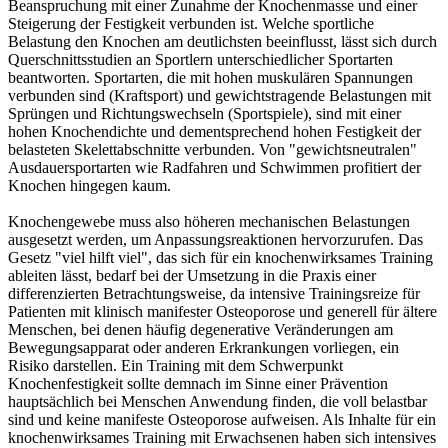
Beanspruchung mit einer Zunahme der Knochenmasse und einer
Steigerung der Festigkeit verbunden ist. Welche sportliche
Belastung den Knochen am deutlichsten beeinflusst, lässt sich durch
Querschnittsstudien an Sportlern unterschiedlicher Sportarten
beantworten. Sportarten, die mit hohen muskulären Spannungen
verbunden sind (Kraftsport) und gewichtstragende Belastungen mit
Sprüngen und Richtungswechseln (Sportspiele), sind mit einer
hohen Knochendichte und dementsprechend hohen Festigkeit der
belasteten Skelettabschnitte verbunden. Von "gewichtsneutralen"
Ausdauersportarten wie Radfahren und Schwimmen profitiert der
Knochen hingegen kaum.
Knochengewebe muss also höheren mechanischen Belastungen
ausgesetzt werden, um Anpassungsreaktionen hervorzurufen. Das
Gesetz "viel hilft viel", das sich für ein knochenwirksames Training
ableiten lässt, bedarf bei der Umsetzung in die Praxis einer
differenzierten Betrachtungsweise, da intensive Trainingsreize für
Patienten mit klinisch manifester Osteoporose und generell für ältere
Menschen, bei denen häufig degenerative Veränderungen am
Bewegungsapparat oder anderen Erkrankungen vorliegen, ein
Risiko darstellen. Ein Training mit dem Schwerpunkt
Knochenfestigkeit sollte demnach im Sinne einer Prävention
hauptsächlich bei Menschen Anwendung finden, die voll belastbar
sind und keine manifeste Osteoporose aufweisen. Als Inhalte für ein
knochenwirksames Training mit Erwachsenen haben sich intensives