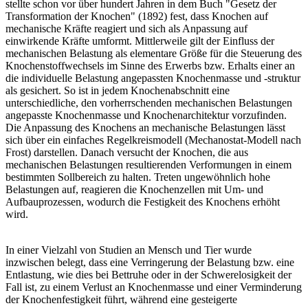
stellte schon vor über hundert Jahren in dem Buch "Gesetz der
Transformation der Knochen" (1892) fest, dass Knochen auf
mechanische Kräfte reagiert und sich als Anpassung auf
einwirkende Kräfte umformt. Mittlerweile gilt der Einfluss der
mechanischen Belastung als elementare Größe für die Steuerung des
Knochenstoffwechsels im Sinne des Erwerbs bzw. Erhalts einer an
die individuelle Belastung angepassten Knochenmasse und -struktur
als gesichert. So ist in jedem Knochenabschnitt eine
unterschiedliche, den vorherrschenden mechanischen Belastungen
angepasste Knochenmasse und Knochenarchitektur vorzufinden.
Die Anpassung des Knochens an mechanische Belastungen lässt
sich über ein einfaches Regelkreismodell (Mechanostat-Modell nach
Frost) darstellen. Danach versucht der Knochen, die aus
mechanischen Belastungen resultierenden Verformungen in einem
bestimmten Sollbereich zu halten. Treten ungewöhnlich hohe
Belastungen auf, reagieren die Knochenzellen mit Um- und
Aufbauprozessen, wodurch die Festigkeit des Knochens erhöht
wird.
In einer Vielzahl von Studien an Mensch und Tier wurde
inzwischen belegt, dass eine Verringerung der Belastung bzw. eine
Entlastung, wie dies bei Bettruhe oder in der Schwerelosigkeit der
Fall ist, zu einem Verlust an Knochenmasse und einer Verminderung
der Knochenfestigkeit führt, während eine gesteigerte