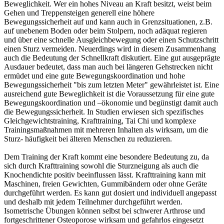
Beweglichkeit. Wer ein hohes Niveau an Kraft besitzt, weist beim
Gehen und Treppensteigen generell eine höhere
Bewegungssicherheit auf und kann auch in Grenzsituationen, z.B.
auf unebenem Boden oder beim Stolpern, noch adäquat regieren
und über eine schnelle Ausgleichbewegung oder einen Schutzschritt
einen Sturz vermeiden. Neuerdings wird in diesem Zusammenhang
auch die Bedeutung der Schnellkraft diskutiert. Eine gut ausgeprägte
Ausdauer bedeutet, dass man auch bei längeren Gehstrecken nicht
ermüdet und eine gute Bewegungskoordination und hohe
Bewegungssicherheit "bis zum letzten Meter" gewährleistet ist. Eine
ausreichend gute Beweglichkeit ist die Voraussetzung für eine gute
Bewegungskoordination und –ökonomie und begünstigt damit auch
die Bewegungssicherheit. In Studien erwiesen sich spezifisches
Gleichgewichtstraining, Krafttraining, Tai Chi und komplexe
Trainingsmaßnahmen mit mehreren Inhalten als wirksam, um die
Sturz- häufigkeit bei älteren Menschen zu reduzieren.
Dem Training der Kraft kommt eine besondere Bedeutung zu, da
sich durch Krafttraining sowohl die Sturzneigung als auch die
Knochendichte positiv beeinflussen lässt. Krafttraining kann mit
Maschinen, freien Gewichten, Gummibändern oder ohne Geräte
durchgeführt werden. Es kann gut dosiert und individuell angepasst
und deshalb mit jedem Teilnehmer durchgeführt werden.
Isometrische Übungen können selbst bei schwerer Arthrose und
fortgeschrittener Osteoporose wirksam und gefahrlos eingesetzt