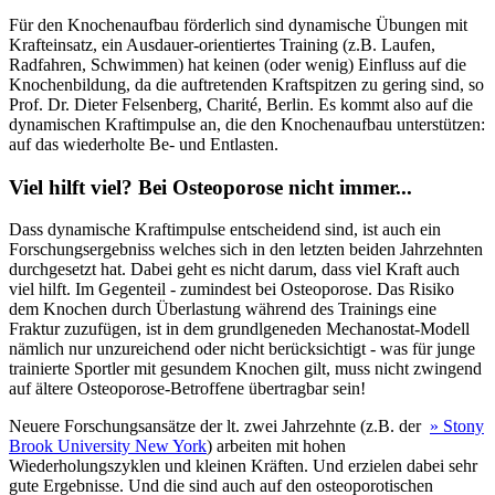
Für den Knochenaufbau förderlich sind dynamische Übungen mit
Krafteinsatz, ein Ausdauer-orientiertes Training (z.B. Laufen,
Radfahren, Schwimmen) hat keinen (oder wenig) Einfluss auf die
Knochenbildung, da die auftretenden Kraftspitzen zu gering sind, so
Prof. Dr. Dieter Felsenberg, Charité, Berlin. Es kommt also auf die
dynamischen Kraftimpulse an, die den Knochenaufbau unterstützen:
auf das wiederholte Be- und Entlasten.
Viel hilft viel? Bei Osteoporose nicht immer...
Dass dynamische Kraftimpulse entscheidend sind, ist auch ein
Forschungsergebniss welches sich in den letzten beiden Jahrzehnten
durchgesetzt hat. Dabei geht es nicht darum, dass viel Kraft auch
viel hilft. Im Gegenteil - zumindest bei Osteoporose. Das Risiko
dem Knochen durch Überlastung während des Trainings eine
Fraktur zuzufügen, ist in dem grundlgeneden Mechanostat-Modell
nämlich nur unzureichend oder nicht berücksichtigt - was für junge
trainierte Sportler mit gesundem Knochen gilt, muss nicht zwingend
auf ältere Osteoporose-Betroffene übertragbar sein!
Neuere Forschungsansätze der lt. zwei Jahrzehnte (z.B. der
» Stony
Brook University New York
) arbeiten mit hohen
Wiederholungszyklen und kleinen Kräften. Und erzielen dabei sehr
gute Ergebnisse. Und die sind auch auf den osteoporotischen