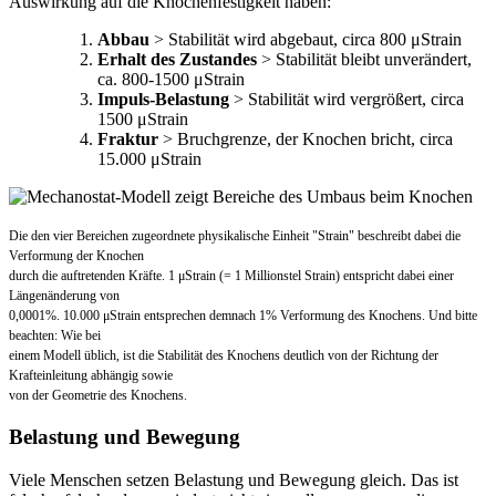
Auswirkung auf die Knochenfestigkeit haben:
Abbau
> Stabilität wird abgebaut, circa 800 μStrain
Erhalt des Zustandes
> Stabilität bleibt unverändert,
ca. 800-1500 μStrain
Impuls-Belastung
> Stabilität wird vergrößert, circa
1500 μStrain
Fraktur
> Bruchgrenze, der Knochen bricht, circa
15.000 μStrain
Die den vier Bereichen zugeordnete physikalische Einheit "Strain" beschreibt dabei die
Verformung der Knochen
durch die auftretenden Kräfte. 1 μStrain (= 1 Millionstel Strain) entspricht dabei einer
Längenänderung von
0,0001%. 10.000 μStrain entsprechen demnach 1% Verformung des Knochens. Und bitte
beachten: Wie bei
einem Modell üblich, ist die Stabilität des Knochens deutlich von der Richtung der
Krafteinleitung abhängig sowie
von der Geometrie des Knochens.
Belastung und Bewegung
Viele Menschen setzen Belastung und Bewegung gleich. Das ist