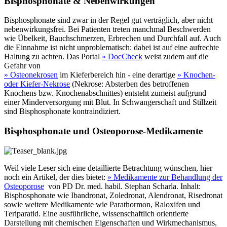
Bisphosphonate & Nebenwirkungen
Bisphosphonate sind zwar in der Regel gut verträglich, aber nicht
nebenwirkungsfrei. Bei Patienten treten manchmal Beschwerden
wie Übelkeit, Bauchschmerzen, Erbrechen und Durchfall auf. Auch
die Einnahme ist nicht unproblematisch: dabei ist auf eine aufrechte
Haltung zu achten. Das Portal
» DocCheck
weist zudem auf die
Gefahr von
» Osteonekrosen
im Kieferbereich hin - eine derartige
» Knochen-
oder Kiefer-Nekrose
(Nekrose: Absterben des betroffenen
Knochens bzw. Knochenabschnittes) entsteht zumeist aufgrund
einer Minderversorgung mit Blut. In Schwangerschaft und Stillzeit
sind Bisphosphonate kontraindiziert.
Bisphosphonate und Osteoporose-Medikamente
Weil viele Leser sich eine detaillierte Betrachtung wünschen, hier
noch ein Artikel, der dies bietet:
» Medikamente zur Behandlung der
Osteoporose
von PD Dr. med. habil. Stephan Scharla. Inhalt:
Bisphosphonate wie Ibandronat, Zoledronat, Alendronat, Risedronat
sowie weitere Medikamente wie Parathormon, Raloxifen und
Teriparatid. Eine ausführliche, wissenschaftlich orientierte
Darstellung mit chemischen Eigenschaften und Wirkmechanismus,