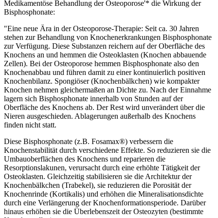
Medikamentöse Behandlung der Osteoporose'* die Wirkung der
Bisphosphonate:
"Eine neue Ära in der Osteoporose-Therapie: Seit ca. 30 Jahren
stehen zur Behandlung von Knochenerkrankungen Bisphosphonate
zur Verfügung. Diese Substanzen reichern auf der Oberfläche des
Knochens an und hemmen die Osteoklasten (Knochen abbauende
Zellen). Bei der Osteoporose hemmen Bisphosphonate also den
Knochenabbau und führen damit zu einer kontinuierlich positiven
Knochenbilanz. Spongiöser (Knochenbälkchen) wie kompakter
Knochen nehmen gleichermaßen an Dichte zu. Nach der Einnahme
lagern sich Bisphosphonate innerhalb von Stunden auf der
Oberfläche des Knochens ab. Der Rest wird unverändert über die
Nieren ausgeschieden. Ablagerungen außerhalb des Knochens
finden nicht statt.
Diese Bisphosphonate (z.B. Fosamax®) verbessern die
Knochenstabilität durch verschiedene Effekte. So reduzieren sie die
Umbauoberflächen des Knochens und reparieren die
Resorptionslakunen, verursacht durch eine erhöhte Tätigkeit der
Osteoklasten. Gleichzeitig stabilisieren sie die Architektur der
Knochenbälkchen (Trabekel), sie reduzieren die Porosität der
Knochenrinde (Kortikalis) und erhöhen die Mineralisationsdichte
durch eine Verlängerung der Knochenformationsperiode. Darüber
hinaus erhöhen sie die Überlebenszeit der Osteozyten (bestimmte