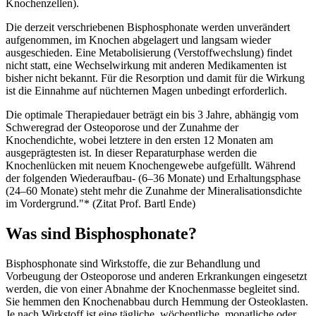
Knochenzellen).
Die derzeit verschriebenen Bisphosphonate werden unverändert
aufgenommen, im Knochen abgelagert und langsam wieder
ausgeschieden. Eine Metabolisierung (Verstoffwechslung) findet
nicht statt, eine Wechselwirkung mit anderen Medikamenten ist
bisher nicht bekannt. Für die Resorption und damit für die Wirkung
ist die Einnahme auf nüchternen Magen unbedingt erforderlich.
Die optimale Therapiedauer beträgt ein bis 3 Jahre, abhängig vom
Schweregrad der Osteoporose und der Zunahme der
Knochendichte, wobei letztere in den ersten 12 Monaten am
ausgeprägtesten ist. In dieser Reparaturphase werden die
Knochenlücken mit neuem Knochengewebe aufgefüllt. Während
der folgenden Wiederaufbau- (6–36 Monate) und Erhaltungsphase
(24–60 Monate) steht mehr die Zunahme der Mineralisationsdichte
im Vordergrund."* (Zitat Prof. Bartl Ende)
Was sind Bisphosphonate?
Bisphosphonate sind Wirkstoffe, die zur Behandlung und
Vorbeugung der Osteoporose und anderen Erkrankungen eingesetzt
werden, die von einer Abnahme der Knochenmasse begleitet sind.
Sie hemmen den Knochenabbau durch Hemmung der Osteoklasten.
Je nach Wirkstoff ist eine tägliche, wöchentliche, monatliche oder