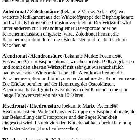
eine Senkung von Brüchen der Wirbelsäule.
Zoledronat / Zoledronäure
(bekannte Marke: Aclasta®), ein
weiteres Medikament aus der Wirkstoffgruppe der Bisphosphonate
und wird als intravenöse Infusion verabreicht. Der Wirkstoff wird
unter anderem zur Behandlung einer Osteoporose oder bei
Knochenmetastasen eingesetzt wird, Zoledronat hemmt die
Knochenresorption durch die Osteoklasten und reichert sich im
Knochen an.
Alendronat / Alendronsäure
(bekannte Marke: Fosamax®,
Fosavance®), ein Bisphosphonat, welches bereits 1996 zugelassen
und somit den ältesten Wirkstoff mit sehr gut wissenschaftlich
nachgewiesener Wirksamkeit darstellt. Alendronat hemmt die
Knochenresorption und führt zu einer Zunahme der Knochenmasse.
Die Effekte beruhen auf der Hemmung der Osteoklasten.
Alendronat hat aufgrund des Einbaus in den Knochen eine sehr
lange Halbwertszeit von bis zu 10 Jahren.
Risedronat / Risedronsäure
(bekannte Marke: Actonel®).
Risedronat ist ein Wirkstoff aus der Gruppe der Bisphosphonate, der
zur Behandlung der Osteoporose und der Paget-Krankheit
eingesetzt wird. Es reduziert den Knochenabbau durch Hemmung
der Osteoklasten (Knochenfresszellen).