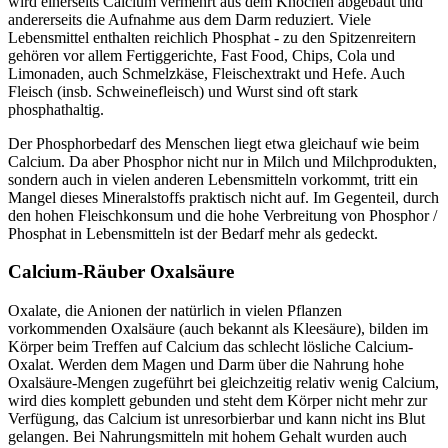
wird einerseits Calcium vermehrt aus dem Knochen abgebaut und
andererseits die Aufnahme aus dem Darm reduziert. Viele
Lebensmittel enthalten reichlich Phosphat - zu den Spitzenreitern
gehören vor allem Fertiggerichte, Fast Food, Chips, Cola und
Limonaden, auch Schmelzkäse, Fleischextrakt und Hefe. Auch
Fleisch (insb. Schweinefleisch) und Wurst sind oft stark
phosphathaltig.
Der Phosphorbedarf des Menschen liegt etwa gleichauf wie beim
Calcium. Da aber Phosphor nicht nur in Milch und Milchprodukten,
sondern auch in vielen anderen Lebensmitteln vorkommt, tritt ein
Mangel dieses Mineralstoffs praktisch nicht auf. Im Gegenteil, durch
den hohen Fleischkonsum und die hohe Verbreitung von Phosphor /
Phosphat in Lebensmitteln ist der Bedarf mehr als gedeckt.
Calcium-Räuber Oxalsäure
Oxalate, die Anionen der natürlich in vielen Pflanzen
vorkommenden Oxalsäure (auch bekannt als Kleesäure), bilden im
Körper beim Treffen auf Calcium das schlecht lösliche Calcium-
Oxalat. Werden dem Magen und Darm über die Nahrung hohe
Oxalsäure-Mengen zugeführt bei gleichzeitig relativ wenig Calcium,
wird dies komplett gebunden und steht dem Körper nicht mehr zur
Verfügung, das Calcium ist unresorbierbar und kann nicht ins Blut
gelangen. Bei Nahrungsmitteln mit hohem Gehalt wurden auch