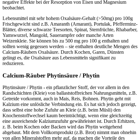
negative Effekte bei der Resorption von Eisen und Magnesium
beobachtet.
Lebensmittel mit sehr hohem Oxalsäure-Gehalt (>50mg) pro 100g
Frischgewicht sind z.B. Amaranth (Amarant), Portulak, Pfefferminz-
Blätter, diverse schwarze Teesorten, Spinat, Sternfrüchte, Rhabarber,
Yamswurzel, Mangold, Sauerampfer oder manche Arten
Weizenkleie. Sie können bis zu 500 mg pro 100 g enthalten und
sollten wenig gegessen werden – sie enthalten deutliche Mengen des
Calcium-Räubers Oxalsäure. Durch Kochen, Garen, Dünsten
gelingt es, die Oxalsäure aus Lebensmitteln signifikant zu
reduzieren.
Calcium-Räuber Phytinsäure / Phytin
Phytinsäure / Phytin
-
ein pflanzlicher Stoff, der vor allem in den
Randschichten (Kleie) von ballaststoffreichen Nahrungsmitteln, z.B.
Getreide vorkommt, auch in Mais, Reis, Bohnen. Phytin geht mit
Kalzium eine unlösliche Verbindung ein. Es hat sich jedoch gezeigt,
dass selbst eine hohe Zufuhr an Kleie (z.B. beim Müsli) den
Knochenstoffwechsel kaum beeinträchtigt, wenn eine gleichzeitig
eine ausreichende Kalziumzufuhr gewährleistet ist. Durch Erhitzen,
z. B. beim Kochen oder Backen wird das Phytin weitgehend
abgebaut. Mit dem Vollkornprodukt (z.B. Brot) nimmt man ohnehin
von allen Mineralstoffen mehr auf, da machen die Vorteile des