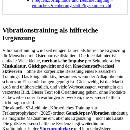
Frequenz, Amplitude und Beschleunigung –
einfache Orientierung statt Physikunterricht
Vibrationstraining als hilfreiche
Ergänzung
Vibrationstraining wird seit einigen Jahren als hilfreiche Ergänzung
für Menschen mit Osteoporose diskutiert. Die Idee dahinter ist
einfach: Viele kleine,
mechanische Impulse
pro Sekunde sollen
Muskulatur
,
Gleichgewicht
und den
Knochenstoffwechsel
aktivieren
– ohne die körperliche Belastung eines klassischen
Trainings. Das klingt attraktiv, besonders wenn der Alltag ohnehin
schon von Einschränkungen geprägt ist. Gleichzeitig ist der Markt
groß und unübersichtlich, und viele Werbeaussagen vermitteln ein
verzerrtes Bild. Dieser Text soll Orientierung geben, ohne Produkte
zu bewerben oder Erwartungen zu wecken, die wissenschaftlich
nicht tragbar sind.
Die aktuelle S3-Leitlinie „Körperliches Training zur
Frakturprophylaxe“ (2025) ordnet
Ganzkörper-Vibration
eindeutig
als mögliche Maßnahme ein, aber als Ergänzung – nicht als Ersatz.
Die größte wissenschaftliche Evidenz liegt weiterhin im
Krafttraining, in der
Sturzprophylaxe
und in regelmäßiger