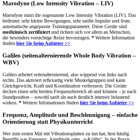
Marodyne (Low Intensity Vibration – LIV)
Marodyne nutzt die sogenannte Low Intensity Vibration (LIV). Das
bedeutet: sehr kleine Bewegungen, sehr sanfte Impulse und feste,
automatische angepasste Trainingsparameter. Diese Geräte sind
medizinisch zertifiziert
und richten sich vor allem an Menschen,
die besonders vorsichtige Reize bevorzugen.
*
Weitere Information
finden
hier Sie beim Anbieter >>
Galileo (seitenalternierende Whole Body Vibration –
WBV)
Galileo arbeitet seitenalternierend, also wippend von links nach
rechts. Das aktiviert reflexartig viele Muskelgruppen und kann
Gleichgewicht, Kraft und Koordination verbessern. Die Geräte
decken einen sehr breiten Frequenzbereich ab und können – je nach
Standposition – sowohl sanft als auch deutlich intensiv belastend
wirken.
*
Weitere Infomationen finden
hier Sie beim Anbieter >>
Frequenz, Amplitude und Beschleunigung – einfache
Orientierung statt Physikunterricht
Wer zum ersten Mal mit Vibrationsplatten zu tun hat, liest häufig
Begriffe wie Frequenz, Amplitude oder „g-Kräfte“. In der Praxis