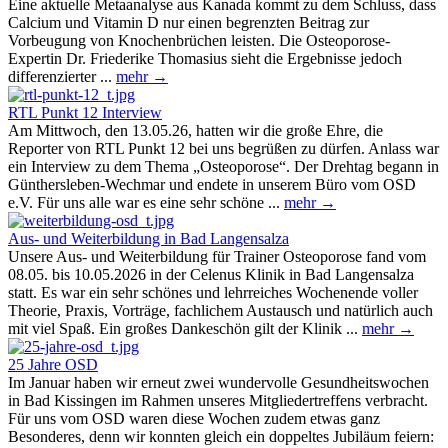
Eine aktuelle Metaanalyse aus Kanada kommt zu dem Schluss, dass
Calcium und Vitamin D nur einen begrenzten Beitrag zur
Vorbeugung von Knochenbrüchen leisten. Die Osteoporose-
Expertin Dr. Friederike Thomasius sieht die Ergebnisse jedoch
differenzierter ...
mehr →
RTL Punkt 12 Interview
Am Mittwoch, den 13.05.26, hatten wir die große Ehre, die
Reporter von RTL Punkt 12 bei uns begrüßen zu dürfen. Anlass war
ein Interview zu dem Thema „Osteoporose“. Der Drehtag begann in
Günthersleben-Wechmar und endete in unserem Büro vom OSD
e.V. Für uns alle war es eine sehr schöne ...
mehr →
Aus- und Weiterbildung in Bad Langensalza
Unsere Aus- und Weiterbildung für Trainer Osteoporose fand vom
08.05. bis 10.05.2026 in der Celenus Klinik in Bad Langensalza
statt. Es war ein sehr schönes und lehrreiches Wochenende voller
Theorie, Praxis, Vorträge, fachlichem Austausch und natürlich auch
mit viel Spaß. Ein großes Dankeschön gilt der Klinik ...
mehr →
25 Jahre OSD
Im Januar haben wir erneut zwei wundervolle Gesundheitswochen
in Bad Kissingen im Rahmen unseres Mitgliedertreffens verbracht.
Für uns vom OSD waren diese Wochen zudem etwas ganz
Besonderes, denn wir konnten gleich ein doppeltes Jubiläum feiern: