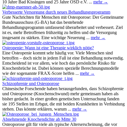
10 Jahre Bad Kissingen und 25 Jahre OSD e.V. ...
mehr →
Verbesserte Versorgung durch neues Behandlungsprogramm
Gute Nachrichten für Menschen mit Osteoporose: Der Gemeinsame
Bundesausschuss (G-BA) hat das bestehende
Behandlungsprogramm umfassend überarbeitet und verbessert. Ziel
ist es, mehr Betroffenen frühzeitig zu helfen und die Versorgung
insgesamt zu stärken. Eine wichtige Neuerung ...
mehr →
Osteopenie: Wann ist eine Therapie wirklich nötig?
Eine Osteopenie kommt sehr häufig vor. Viele Menschen sind
betroffen – doch nicht in jedem Fall ist eine Behandlung notwendig.
Entscheidend ist vor allem, wie hoch das persönliche Risiko für
Knochenbrüche ist. Dabei können spezielle Berechnungsmodelle
wie der sogenannte FRAX-Score helfen ...
mehr →
Schizophrenie und Osteoporose
Chinesische Forschende haben herausgefunden, dass Schizophrenie
und Osteoporose (Knochenschwund) mehr gemeinsam haben als
bisher gedacht. In einer großen genetischen Untersuchung fanden
sie 195 Stellen im Erbgut, die mit beiden Krankheiten in Verbindung
stehen. Das könnte erklären, warum ...
mehr →
Abnehmende Knochendichte ab Mitte 30
Osteoporose gilt für viele als typische Alterserscheinung, die vor